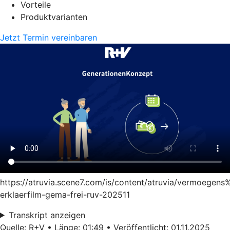
Vorteile
Produktvarianten
Jetzt Termin vereinbaren
https://atruvia.scene7.com/is/content/atruvia/vermoege
erklaerfilm-gema-frei-ruv-202511
Transkript anzeigen
Quelle: R+V • Länge: 01:49 • Veröffentlicht: 01.11.2025