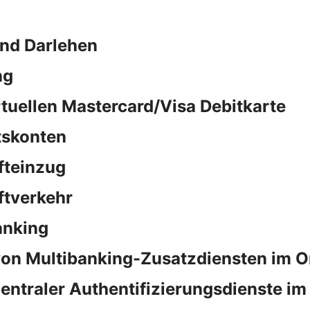
und Darlehen
ng
rtuellen Mastercard/Visa Debitkarte
tskonten
fteinzug
ftverkehr
anking
on Multibanking-Zusatzdiensten im O
ntraler Authentifizierungsdienste im