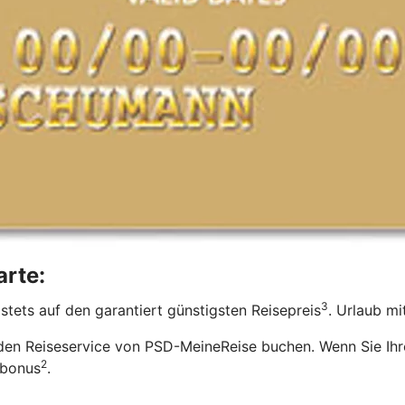
arte:
3
stets auf den garantiert günstigsten Reisepreis
. Urlaub mi
 den Reiseservice von PSD-MeineReise buchen. Wenn Sie Ihr
2
ebonus
.